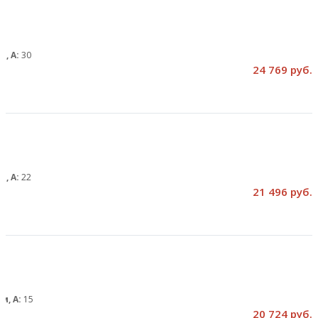
м, А:
30
24 769 руб.
м, А:
22
21 496 руб.
м, А:
15
20 724 руб.