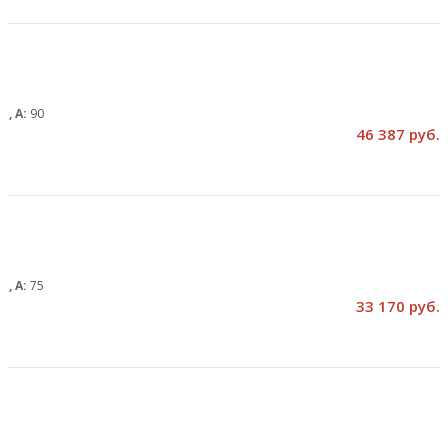
м, А:
90
46 387 руб.
м, А:
75
33 170 руб.