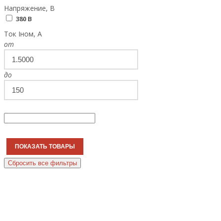
Напряжение, В
380 В
Ток Iном, А
от
до