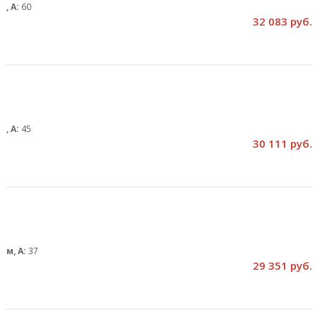
м, А:
60
32 083 руб.
м, А:
45
30 111 руб.
ом, А:
37
29 351 руб.