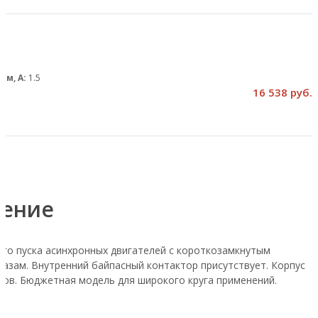
ом, А:
1.5
16 538 руб.
чение
ого пуска асинхронных двигателей с короткозамкнутым
азам. Внутренний байпасный контактор присутствует. Корпус
лов. Бюджетная модель для широкого круга применений.