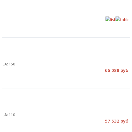
м, А:
150
66 088 руб.
м, А:
110
57 532 руб.