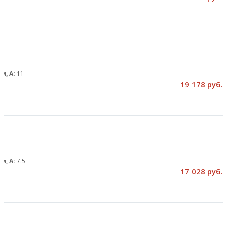
м, А:
11
19 178 руб.
м, А:
7.5
17 028 руб.