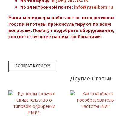
по телефону:
8 (499) 707-15-76
по электронной почте:
info@ruselkom.ru
Наши менеджеры работают во всех регионах
России и готовы проконсультируют по всем
вопросам. Помогут подобрать оборудование,
соответствующее вашим требованиям.
ВОЗВРАТ К СПИСКУ
Другие Статьи:
Русэлком
Ка
получил
по
Свидетельство
пр
о
ча
типовом
IN
одобрении
7