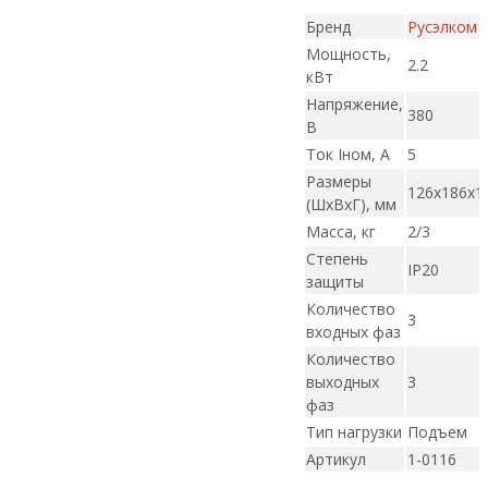
Бренд
Русэлком
Мощность,
2.2
кВт
Напряжение,
380
В
Ток Iном, А
5
Размеры
126х186х1
(ШxВxГ), мм
Масса, кг
2/3
Степень
IP20
защиты
Количество
3
входных фаз
Количество
выходных
3
фаз
Тип нагрузки
Подъем
Артикул
1-0116